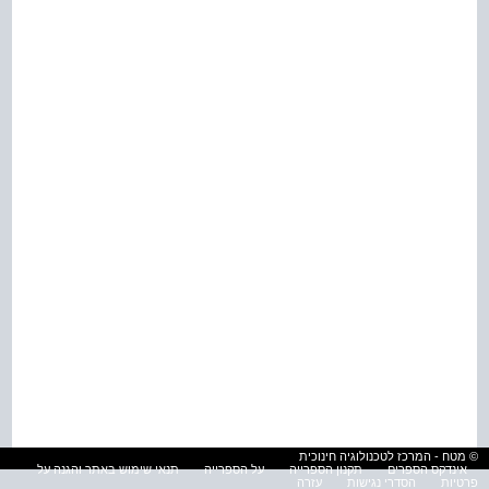
© מטח - המרכז לטכנולוגיה חינוכית
אינדקס הספרים
תקנון הספרייה
על הספרייה
תנאי שימוש באתר והגנה על
פרטיות
הסדרי נגישות
עזרה