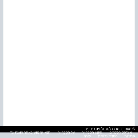
© מטח - המרכז לטכנולוגיה חינוכית
אינדקס הספרים
תקנון הספרייה
על הספרייה
תנאי שימוש באתר והגנה על
פרטיות
הסדרי נגישות
עזרה