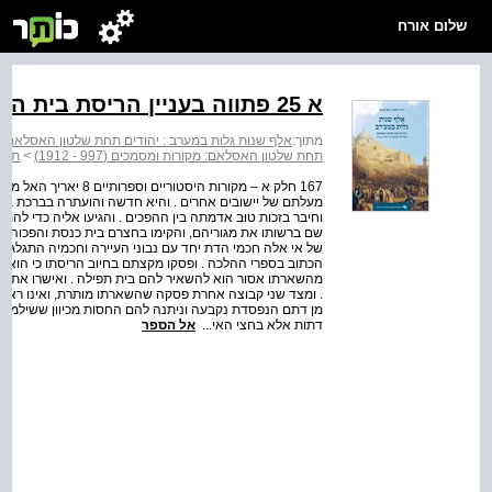
שלום אורח
א 25 פתווה בעניין הריסת בית הכנסת באִליג (1640 בקירוב)
מתוך:
אלף שנות גלות במערב : יהודים תחת שלטון האסלאם: מקורות ומ
תחת שלטון האסלאם: מקורות ומסמכים (997 - 1912)
>
תחת ה
167 חלק א – מקורות היס
שם ברשותו את מגוריהם, והקימו בחצרם בית כנסת והפכוהו לב
של אי אלה חכמי הדת יחד עם נבוני העיירה וחכמיה התגלגלה
הכתוב בספרי ההלכה . ופסקו מקצתם בחיוב הריסתו כי הוא 
מהשארתו אסור הוא להשאיר להם בית תפילה . ואישרו את דב
. ומצד שני קבוצה אחרת פסקה שהשארתו מותרת, ואינו ראוי להח
מן דתם הנפסדת נקבעה וניתנה להם החסות מכיוון ששילמו את
דתות אלא בחצי האי...
אל הספר