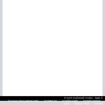
© מטח - המרכז לטכנולוגיה חינוכית
אינדקס הספרים
תקנון הספרייה
על הספרייה
תנאי שימוש באתר והגנה על
פרטיות
הסדרי נגישות
עזרה