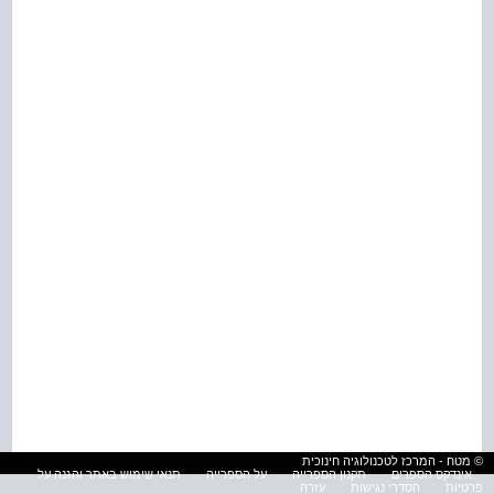
© מטח - המרכז לטכנולוגיה חינוכית
אינדקס הספרים
תקנון הספרייה
על הספרייה
תנאי שימוש באתר והגנה על
פרטיות
הסדרי נגישות
עזרה