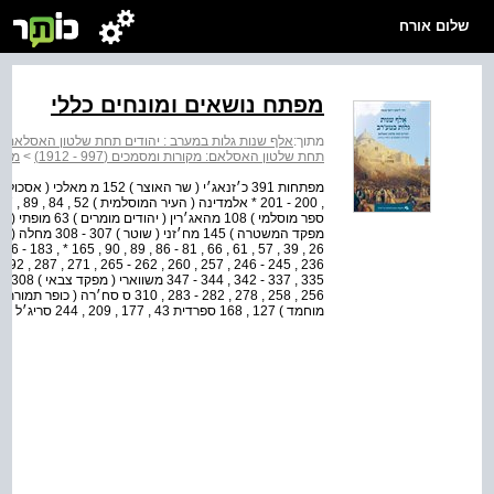
שלום אורח
מפתח נושאים ומונחים כללי
מתוך:
אלף שנות גלות במערב : יהודים תחת שלטון האסלאם: מקורות ומ
תחת שלטון האסלאם: מקורות ומסמכים (997 - 1912)
>
מפת
מוחמד ) 127 , 168 ספרדית 43 , 177 , 209 , 244 סריג׳ל ( אוכף )...