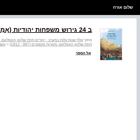
שלום אורח
ב 24 גירוש משפחות יהודיות (אִמַנתַנוּת, 1891)
מתוך:
אלף שנות גלות במערב : יהודים תחת שלטון האסלאם: מקורות ומ
תחת שלטון האסלאם: מקורות ומסמכים (997 - 1912)
>
עשור
אל הספר