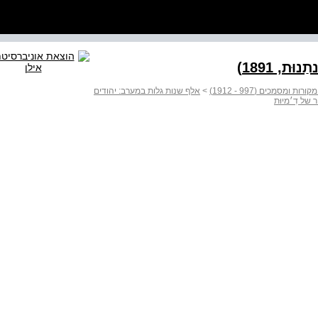
סמכים (997 - 1912)
>
אלף שנות גלות במערב: יהודים
 של דִ׳מיוּת