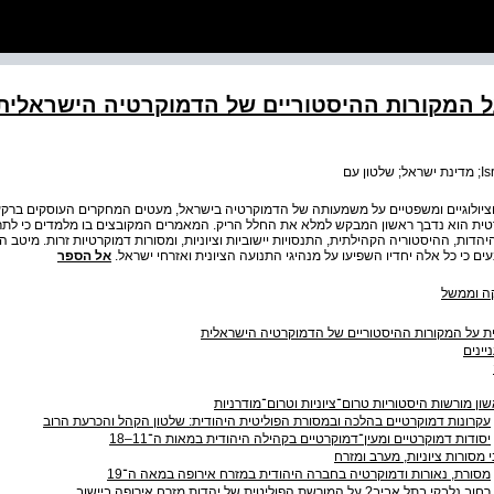
ל המקורות ההיסטוריים של הדמוקרטיה הישראלית
סוציולוגיים ומשפטיים על משמעותה של הדמוקרטיה בישראל, מעטים המחקרים העוסקים ברק
ית הוא נדבך ראשון המבקש למלא את החלל הריק. המאמרים המקובצים בו מלמדים כי לתר
הדות, ההיסטוריה הקהילתית, התנסויות יישוביות וציוניות, ומסורות דמוקרטיות זרות. מיטב
ים כי כל אלה יחדיו השפיעו על מנהיגי התנועה הציונית ואזרחי ישראל.
אל הספר
קה וממשל
 על המקורות ההיסטוריים של הדמוקרטיה הישראלית
יינים
ון מורשות היסטוריות טרום־ציוניות וטרום־מודרניות
עקרונות דמוקרטיים בהלכה ובמסורת הפוליטית היהודית: שלטון הקהל והכרעת הרוב
יסודות דמוקרטיים ומעין־דמוקרטיים בקהילה היהודית במאות ה־11–18
 מסורות ציוניות, מערב ומזרח
מסורת, נאורות ודמוקרטיה בחברה היהודית במזרח אירופה במאה ה־19
רחוב נלבקי בתל אביב? על המורשת הפוליטית של יהדות מזרח אירופה ביישוב