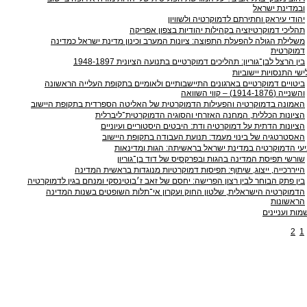
ובמדינת ישראל
יהודי עיראק וחתירתם לדמוקרטיה ולשוויון
תהליכי דמוקרטיזציה בקהילות יהודיות בצפון אפריקה
משלילת הגולה להפעלת התפוצה: ציונות המערב וכינון מדינת ישראל כמדינה
דמוקרטית
בין הרצל לבן־גוריון: תהליכים דמוקרטיים בתנועה הציונית 1948-1897
שי התנסויות יישוביות
ביטויים דמוקרטיים בארגונים התיישבותיים ולאומיים בתקופת העלייה הראשונה
והשנייה (1914-1876) – קווי השוואה
האמונה בדמוקרטיה והפעילות הדמוקרטית של האליטה הספרדית בתקופת היישוב
הציונות הכללית, המחנה האזרחי והסוגיה הדמוקרטית־ליברלית
הציונות הדתית על דמוקרטיה ודת: היבטים היסטוריים ועיוניים
האסטרטגיה של בינוי מעמד: תנועת העבודה בתקופת היישוב
עי הדמוקרטיה במדינת ישראל בראשיתה: הגות ומדינאות
שורשי תפיסת המדינה בהגות ובפרקסיס של דוד בן־גוריון
הייררכייה, ייצוג, שיתוף: תפיסות דמוקרטיות מנוגדות בראשית המדינה
בין פתק הבוחר לבין רצון הפרישה: יחסם של זאב ז׳בוטינסקי ומנחם בגין לדמוקרטיה
הדמוקרטיה הישראלית, שלטון החוק ועקרון אי־תלות השופטים בשנות המדינה
הראשונות
ות ועניינים
2
1