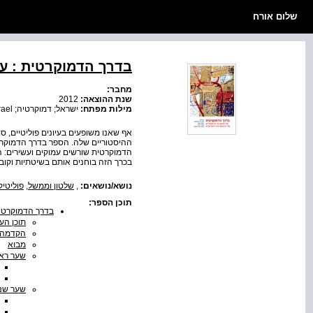
שלום אורח
בדרך הדמוקרטית : ע
מחבר:
שנת ההוצאה:
2012
מילות מפתח:
ישראל; דמוקרטיה; Israel; מדינת ישראל; שלטון עם
אף שאנו משופעים בעיונים פוליטיים, 
ההיסטוריים שלה. הספר בדרך הדמוקרט
הדמוקרטית שורשים עמוקים ועשירים: הי
בכרך הזה בוחנים אותם בשיטתיות וקובע
נושא/נושאים:
,
שלטון וממשל
,
פוליטי
תוכן הספר:
בדרך הדמוקרטית
תוכן הענ
הקדמה
מבוא
שער ראש
שער שני