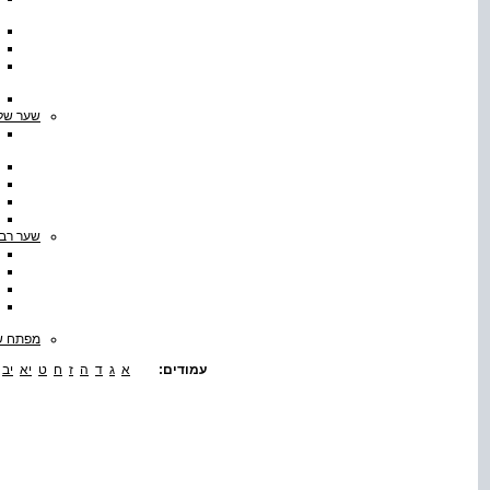
שער שלי
שער רבי
מפתח שמ
עמודים:
א
ג
ד
ה
ז
ח
ט
יא
יב