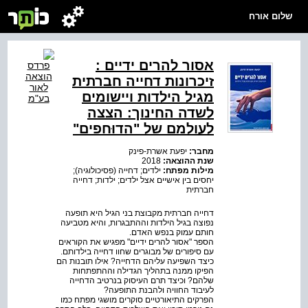
שלום אורח
אסור להרים ידיים :
זיכרונות דחייה חברתית
מגיל הילדות ויישומים
לשדה החינוך: הצצה
לעולמם של "הדוּחפים"
מחבר:
יפעת אשרת-פינק
שנת ההוצאה:
2018
מילות מפתח:
ילדים; דחייה (פסיכולוגיה);
יחסים בין אישיים אצל ילדים; ילדות; דחייה
חברתית
דחייה חברתית מקבוצת בני הגיל היא תופעה
נפוצה בגיל הילדות וההתבגרות, והיא מטביעה
חותם עמוק בנפש האדם.
הספר "אסור להרים ידיים" מפגיש את הקוראים
עם סיפורים של מבוגרים שחוו דחייה בילדותם.
כיצד השפיעה עליהם הדחייה? אילו תובנות הם
הפיקו ממנה בתהליך הגדילה וההתפתחות
שלהם? וכיצד תרם העיסוק בנרטיב הדחייה
לעיבוד החוויה ולהבנת התופעה?
הפרקים התיאורטיים סוקרים מושגי מפתח כמו