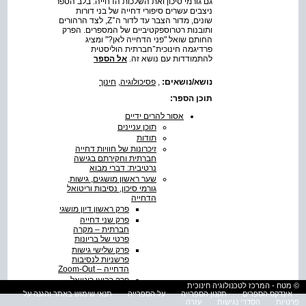
גם גורמי סיכון ואת השלכות הדחייה. בלב הספר
ניצבים עשרים סיפורי דחייה של בני דורות
שונים, מדור הצבר עד לדור ה־Z, לצד הרהורים
ותובנות רטרוספקטיביים של המספרים. הפרק
החותם שואל "פני הדחייה לאן?" ומציג
פרדיגמה חינוכית־חברתית הוליסטית
להתמודדות עם נושא זה.
אל הספר
נושא/נושאים:
,
פסיכולוגיה
,
חינוך
תוכן הספר:
אסור להרים ידיים
תוכן עניינים
תודות
זיכרונות של חוויות דחייה
חברתית וחקירתם בגישה
נרטיבית: דברי מבוא
שער ראשון מושגים, גישות,
גורמי סיכון, נסיבות וריטואל
הדחייה
פרק ראשון דיון מושגי
פרק שני דחייה
חברתית – מקרה
פרטי של בריונות
פרק שלישי גישות
פרשניות לנסיבות
הדחייה – Zoom-Out
פרק רביעי ריטואל
© מטח - המרכז לטכנולוגיה חינוכית
הדחייה
אינדקס הספרים
תקנון הספרייה
על הספרייה
תנאי שימוש באתר והגנה על
פרק חמישי גורמי
פרטיות
הסדרי נגישות
עזרה