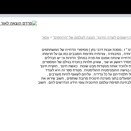
ות ויישומים לשדה החינוך: הצצה לעולמם של "הדוּחפים"
>
אסור
מ " ז , מסכת אבות דרבי נתן ) מסיפורי הדחייה של המשתתפים
ותיה , נסיבותיה , צורותיה ותרומת הסובבים כמו גם על תרומתו
הדחייה שינתה אמנם את פניה במהלך הדורות וכי יש הבדלים
סדר ראשון או שני , שאינן תלויות בהכרח בגילם של המספרים .
 ולהכיר אותה מנקודות מבט שונות . כאשת חינוך , חוקרת חינוך
 בגישה ההומניסטית ההוליסטית . מטרת ספר זה היא לעודד
תלמידיהם על כל צדדיה . עליהם לשאוף להיות מעורבים ,
 הפועלים בתוך מערכת חינוכית מרובת שותפים , חשוב שיראו את
חינת תפיסת עולמם החינוכית וגופי הידע הנדרשים להם . חשוב