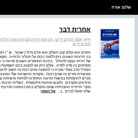
שלום אורח
אחרית דבר
מתוך:
אסור להרים ידיים : זיכרונות דחייה חברתית מגיל הילד
להרים ידיים
האדם הוא עולם קטן העולם הוא אדם גדול ( שכטר , ש " ז תר
בני הדורות השונים ניתן ללמוד רבות על תהליך הדחייה , מקור
של הדחוי עצמו לתהליך . בחינת הסיפורים השונים מראה כי 
מסוימים בין פרט לפרט , אולם ניתן גם למצוא בהם השפעות מ
המודל הרב ממדי מוכיח כי לתופעה פנים רבות וכי חשוב לראות
ומכשירת מורים זה שנים רבות , מקורות ההשראה שלי נטועים
מורים להתמחות בגישות הוראה החותרות לפיתוח אישיותה של 
מיודעים וסקרנים , ולגבש איתנות פילוסופית . כשליחי תרבות
מקרי הדחייה החברתית שהם נתקלים בהם כהזמנה מחייבת לב
שלא יפעלו לבדם , ב...
אל הספר