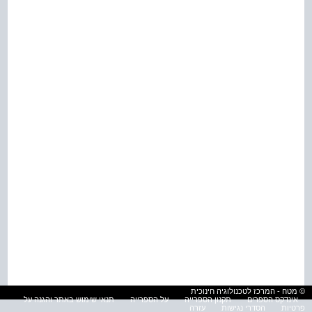
© מטח - המרכז לטכנולוגיה חינוכית
אינדקס הספרים
תקנון הספרייה
על הספרייה
תנאי שימוש באתר והגנה על
פרטיות
הסדרי נגישות
עזרה