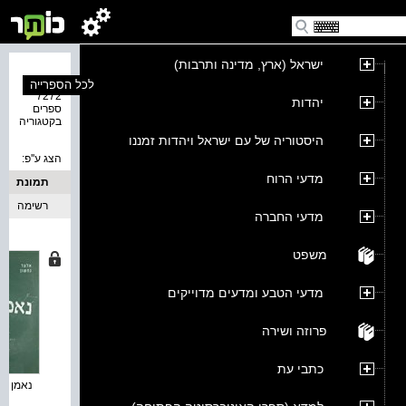
ישראל (ארץ, מדינה ותרבות)
נמצאו
לכל הספרייה
7272
יהדות
ספרים
בקטגוריה
היסטוריה של עם ישראל ויהדות זמננו
הצג ע''פ:
מדעי הרוח
תמונת
כריכה
רשימה
מדעי החברה
משפט
מדעי הטבע ומדעים מדוייקים
פרוזה ושירה
כתבי עת
נאמן : גא