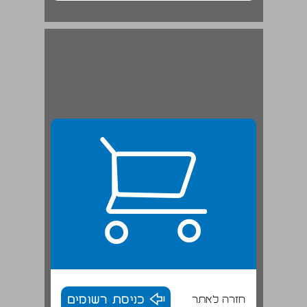
חזרה לאתר
כניסת רשומים