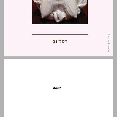
קנאה: קריאה לאקאניאנית בספרות נשית ... 0