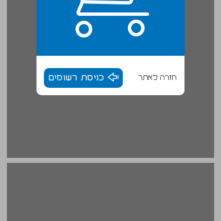
חזרה לאתר
כניסת רשומים