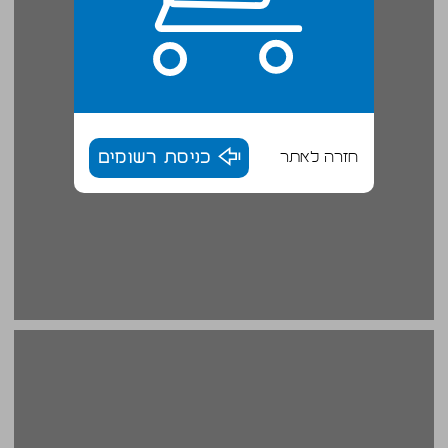
חזרה לאתר
כניסת רשומים