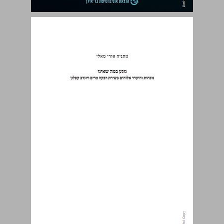
נוגע במה שאינו: נוכחות והיעדר אלוהים בשירת רבקה מרים ויונדב קפלון ... 0