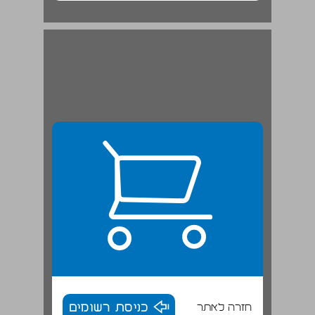
חזרה לאתר
כניסת רשומים