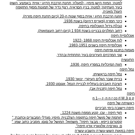
למטה: המזח הישן מימין - למעלה: תחנת הרכבת הדויג י אזית; באמצע: השוק
בעיר העתיקה; למטה: בניין הםראיה. רצף נדיר של תמונות מסוף התקופה
העות' מאניה.
runn הרכבת החיג י אזית בסוף שנות ‭20-ה‬ (כיום תחנת חיפה מזרח‭.(‬
כיכר חמרה (פאריס דהיום) בשנת ‭.1936‬
טבלת גידול האוכלוסין בחיפה.
רחוב המלכים בבניינו בשנת ‭1 934‬ (כיום רחוב העצמאות‭.(‬
אוכלוסיית חיפה
לוח אוכלוסיית חיפה ‭1922- 1868‬
אוכלוסיית חיפה בשנים ‭.1983-1951‬
מגמות בתכנון ופיתוח חיפה
שני המרכזים העירונים בעיר התחתית ובהדר,
התעשיה
חוות המיכליות במפרץ חיפה, ‭.1936‬
נמל חיפה
נמל חיפה בראשיתו.
בניית שובר הגלים העיקרי, ינואר ‭.1930‬
חציבת האבנים בעתלית לבניית הנמל, אגוםט ‭.1930‬
נמל חיפה (תכנית אב‭.(‬
חיפה
ק n ‭1—‬ ‭r-‬ n ‭n r‬ co rl M ‭Ji p‬
ראשיתה של חיפה
חיפה ויישובה בימי הביניים
חוף חיפה - עכו. קטע ממפה משנת ‭. 1224‬
חותמת של מושל חיפה בתקופה הצלבנית. מימין: מגדלי המבצרים וכתובת: "
קסטרום כייפא - מבצר חיפה‭."‬ משמאל: המושל על םוםו. מסביב כתוב שמו: "
ם. גארםיה אלווארץ אדון חיפה‭."‬
חיפה במאות השש-עשרה והשבע-עשרה