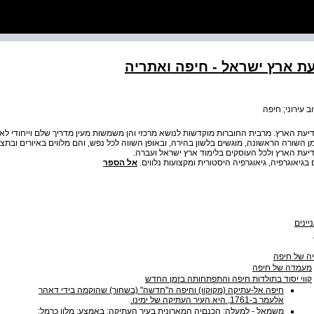
עת ארץ ישראל - חיפה ואתריה
וב עירוני; חיפה
דיעת הארץ. מרבית החוברות מוקדשות לנושא מרכזי והן משמשות מעין מדריך שלם וייחודי ל
 השורה הראשונה, מוגשים בלשון בהירה, ובאופן השווה לכל נפש, והם מלווים באיורים ובתצ
דיעת הארץ ולכל העוסקים בלימוד ארץ ישראל ועברה.
בגיאוגרפיה, גיאוגרפיה היסטורית ומקצועות נלווים.
אל הספר
יינים
יה של חיפה
מעמדה של חיפה
קווי יסוד בתולדות חיפה והתפתחותה בזמן החדש
חיפה אל-עתיקה (מקוקוו) וחיפה ה"חדשה" (בשחור) שהוקמה בידי דאהר
אלעמר ‭,1761-ב‬ היא העיר העתיקה של ימינו.
משמאל - למעלה: הכנםיה המארונית בעיר העתיקה; באמצע: מלון כרמל;