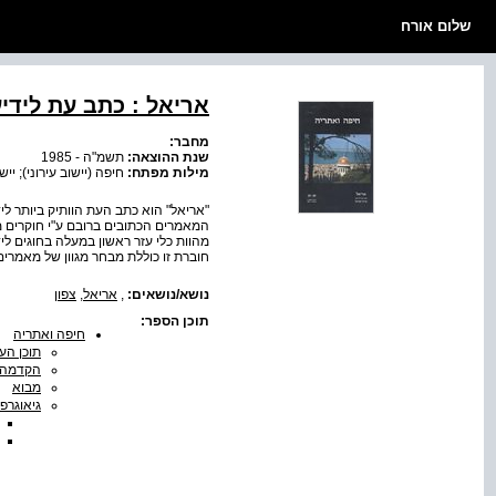
שלום אורח
אריאל : כתב עת לידי
מחבר:
שנת ההוצאה:
תשמ"ה - 1985
מילות מפתח:
חיפה (יישוב עירוני); ייש
"אריאל" הוא כתב העת הוותיק ביותר לי
המאמרים הכתובים ברובם ע"י חוקרים מן
מהוות כלי עזר ראשון במעלה בחוגים לי
חוברת זו כוללת מבחר מגוון של מאמרים 
נושא/נושאים:
,
אריאל
,
צפון
תוכן הספר:
חיפה ואתריה
תוכן הענ
הקדמה
מבוא
גיאוגרפ