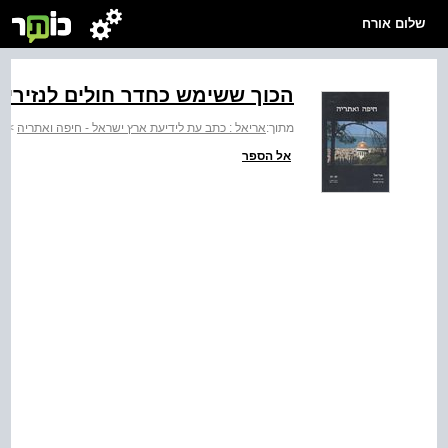
שלום אורח
הכוך ששימש כחדר חולים לנזירים‭‬
מתוך:
אריאל : כתב עת לידיעת ארץ ישראל - חיפה ואתריה
>
ח
אל הספר