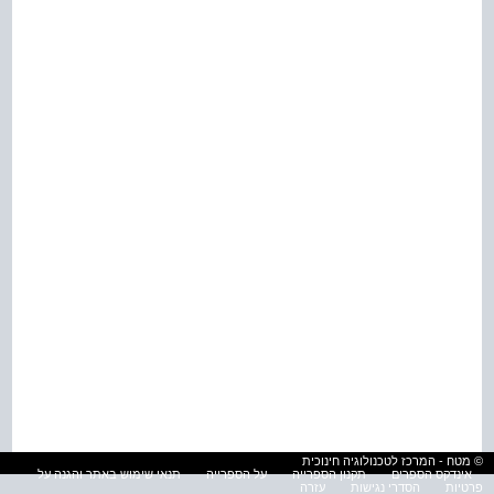
© מטח - המרכז לטכנולוגיה חינוכית
אינדקס הספרים
תקנון הספרייה
על הספרייה
תנאי שימוש באתר והגנה על
פרטיות
הסדרי נגישות
עזרה