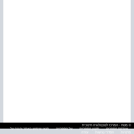
© מטח - המרכז לטכנולוגיה חינוכית
אינדקס הספרים
תקנון הספרייה
על הספרייה
תנאי שימוש באתר והגנה על
פרטיות
הסדרי נגישות
עזרה