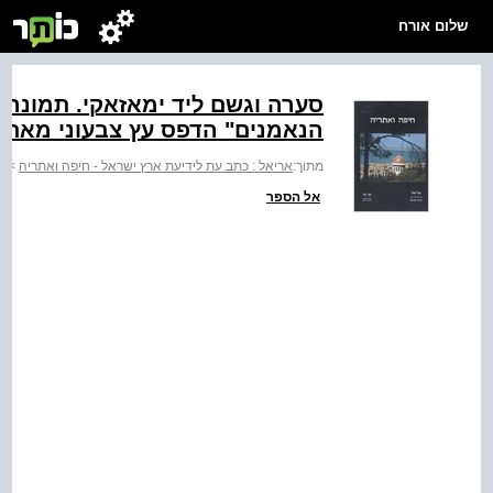
שלום אורח
הנאמנים" הדפס עץ צבעוני מאת אוטאגווה‭‬
מתוך:
אריאל : כתב עת לידיעת ארץ ישראל - חיפה ואתריה
>
ח
אל הספר