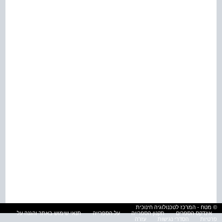
© מטח - המרכז לטכנולוגיה חינוכית
אינדקס הספרים
תקנון הספרייה
על הספרייה
תנאי שימוש באתר והגנה על
פרטיות
הסדרי נגישות
עזרה