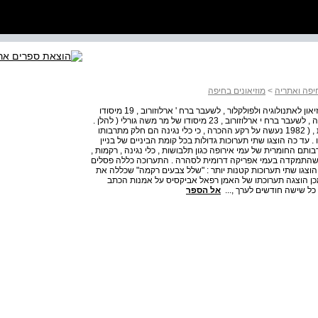
יפה ואתריה
>
מוזיאונים בחיפה
נינה בנצור תחילתו של מוזיאון זה בשני מוזיאונים שונים : המוזיאון לאתנולוגיה ולפולקלור , לשעבר ברח ' ארלוזורוב , 19 מיסודו
של פרופ' דב נוי בשנת 1955 והמוזיאון וספריית אמל"י למוסיקה , לשעבר ברח י ארלוזורוב , 23 מיסודו של מר משה גורלי ( להלן .
( איחוד שני המוסדות הנ"ל ( והעברתם למוזיאון הנוכחי בשנת , ( 1982 נעשה על רקע ההכרה , כי כלי נגינה הם חלק מתרבותו
. עד כה הוצגו שתי תערוכות גדולות בכל קומת הביניים של בניין
ותם החומרית של עמי אירופה כגון תלבושות , כלי נגינה , רקמות ,
 , " שהתמקדה בעמי אפריקה דרומית לסהרה . התערוכה כללה פסלים
כן הוצגו שתי תערוכות קטנות יותר : "שלל צבעים רקמה" שכללה את
מכן הוצגה תערוכתו של האמן רפאל אביקסיס על אמנות הכתב
ו כל שישה חודשים לערך ,...
אל הספר