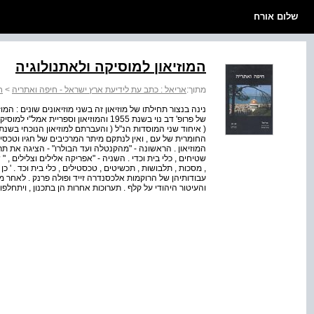
שלום אורח
המוזיאון למוסיקה ולאתנולוגיה
מתוך:
אריאל : כתב עת לידיעת ארץ ישראל - חיפה ואתריה
>
ח
החומרית של עם , ואין לנתקם מיתר המרכיבים של חגיו וטכסיו 
המוזיאון . הראשונה - "מהקנטלה ועד הבולרו" - הציגה את תרב
שטיחים , כלי בית וכדי . השניה - "אפריקה אלילים וצלילים
, מסכות , תלבושות , תכשיטים , טכסטילים , כלי בית וכד . ' 
עבודותיהן של הרוקמות אלכסנדרה זייד ופולה פרנק . לאחר 
והעיטור היהודי על קלף . תערוכות אחרות הן בתכנון , ויתחלפ