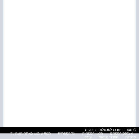
© מטח - המרכז לטכנולוגיה חינוכית
אינדקס הספרים
תקנון הספרייה
על הספרייה
תנאי שימוש באתר והגנה על
פרטיות
הסדרי נגישות
עזרה