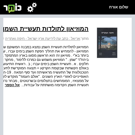
שלום אורח
המוזיאון לתולדות תעשיית השמן
מתוך:
אריאל : כתב עת לידיעת ארץ ישראל - חיפה ואתריה
>
ח
המוזיאון לתולדות תעשיית השמן נמצא במבנה המשוקם של בי
המוזיאון - להמחיש את תהליך הפקת השמן בימים עברו , ש
ביותר בא"י . מוזיאון זה הוא הראשון מסוגו בארץ המתמקד ב
ביהח"ר "שמן . " המוזיאון משמש גם כמרכז ללימוד , מחקר ו
חלקים . א . תעשיית השמן בימים עברו ; ב . ראשית התיעוש ו
באולם הקשתות שבקומת הקרקע = תצוגה המוקדשת לתעשיית
הטכנולוג
האופייניים לאזורי הארץ השונים . "אולם העמוד" מוקדש לשמן
על ממצאיו , המומחשים בתצלומים ובשרטוטים , מבחר נרות
תעשיית השמן הקדומה מושתתת על עבודות...
אל הספר