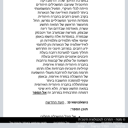
במערכת החינוך שלה. ה'רפובליקה
החינוכית' שעיצבו המשכילים היהודים
הייתה לכלי העיקרי, הפעיל והמשמעותי
ביותר להפצת האידיאה של הנאורות
בקרב חוגים רחבים בחברה היהודית.
מוסדות החינוך המשכיליים נפרשו, החל
מהעשור הראשון של המאה התשע
עשרה, מאודסה שבדרום ועד ריגה
שבצפון, מוורשה שבמערב ועד ויטבסק
שבמזרח. במוסדות אלה נחשפו באופן
יומיומי אלפי תלמידים ותלמידות הן
לאידיאולוגיה של הנאורות והן לתחומי
ידע רחבים. במרחב חינוכי זה התרחש
תהליך מעבר למערכת רחבה בעלת
היבטים ארגוניים וחברתיים ובעלת
השפעה על עולמן של קבוצות נרחבות
בחברה היהודית המזרח אירופית.
קהיליות חינוכיות-חברתיות אלה תרמו
תרומה מכרעת להרחבת מעגלי ההשפעה
של ההשכלה במזרח אירופה, ובאופן
עקיף למהפכה החשובה ביותר
שהתחוללה בחברה היהודית האירופית
במאה התשע עשרה, הלא היא שינוי
דמותה התרבותית במרחב זה
אל הספר
נושא/נושאים:
,
העת החדשה
תוכן הספר:
אל היכל ההשכלה תהליכי
© מטח - המרכז לטכנולוגיה חינוכית
מודרניזציה בחינוך היהודי
אינדקס הספרים
תקנון הספרייה
על הספרייה
תנאי שימוש באתר והגנה על
במזרח אירופה במאה
פרטיות
הסדרי נגישות
עזרה