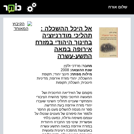
שלום אורח
אל היכל ההשכלה :
תהליכי מודרניזציה
בחינוך היהודי במזרח
אירופה במאה
התשע-עשרה
מחבר:
מרדכי זלקין
שנת ההוצאה:
2008
מילות מפתח:
חינוך יהודי; תקופת
ההשכלה; יהודי מזרח אירופה; מדיניות
חינוכית; השכלה; תקופות
מקומם של האידיאה החינוכית ושל
המעשה החינוכי נפקד מהשיח הציבורי
והמחקרי שעניינו תהליכי השינוי שעברו
יהודי מזרח אירופה בעת החדשה.
ספר זה מנסה להשלים מעט מן החסר
ולספר את סיפורם של מעטים שנטלו על
עצמם משימה גדולה, כמעט בלתי
אפשרית: שינוי פני החברה היהודית
במזרח אירופה במאה התשע עשרה
באמצעות מהפכה רעיונית ומעשית