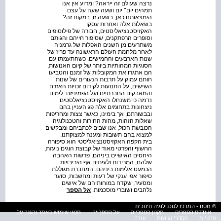
נרצה שעולם זה ייראה? ומדוע אין אנו
תמהים יום־ יום ושעה שעה על עצם
הימצאותנו כאן, בשעה זו, במקום זה?
בשאלות אלה ואחרות עסקו
האקזיסטנציאליסטים, חבורה של פילוסופים
וסופרים הרפתקנים, שסיפור חייהם והגותם
משתרעים מן השנים האפלות של גרמניה
לאחר מלחמת העולם הראשונה עד פריז של
שנות הארבעים והחמישים. כשהתעמתו עם
הסוגיות המהותיות ביותר של קיום האנושות,
הם אתגרו את המקובלות של זמנם והטביעו
חותם עמוק על תרבות הנעורים של שנות
השישים, על התנועות לקידום זכויות האזרח
והמאבקים החברתיים ועל הפמיניזם. לימים
נדמה כי משנחלו האקזיסטנציאלסטים
ניצחונות בתחומים אלה פג העניין בהם
ובבשורתם, אך בימינו, כאשר צצות ומחריפות
שאלות הזהות, מהות החירות והטכנולוגיה
הכובשת הכול, אנו שבים לכתביהם ומבקשים
למצוא בהם תשובות ומענה למצוקתנו.
בית הקפה האקזיסטנציאליסטי הוא סיפורה
החשוף והפרטי מאוד של קבוצת הוגים נועזת,
היחסים האישיים ביניהם, פרשות האהבה
שלהם, המרידות ולעיתים אף היריבויות
הכמעט אלימות ביניהם. המחברת מגוללת
סיפור אפי ענקי של דעות ומחשבות, סוער
ומסעיר, שקדח במוחותיהם של אישים
נלהבים ושוברי מוסכמות.
אל הספר
נושא/נושאים:
,
פילוסופיה
,
ספרות כללית
© מטח - המרכז לטכנולוגיה חינוכית
אינדקס הספרים
תקנון הספרייה
על הספרייה
תנאי שימוש באתר והגנה על
תוכן הספר:
פרטיות
הסדרי נגישות
עזרה