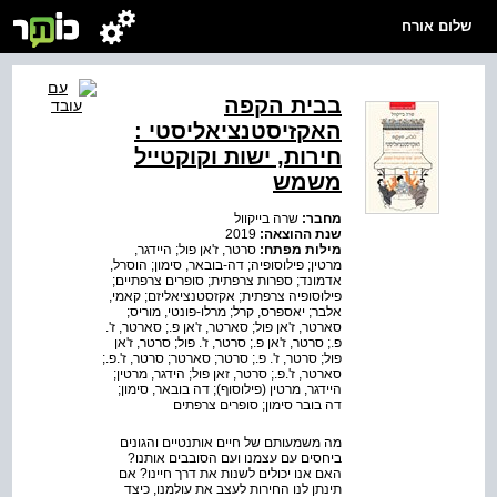
שלום אורח
בבית הקפה
האקזיסטנציאליסטי :
חירות, ישות וקוקטייל
משמש
מחבר:
שרה בייקוול
שנת ההוצאה:
2019
מילות מפתח:
סרטר, ז'אן פול; היידגר,
מרטין; פילוסופיה; דה-בובאר, סימון; הוסרל,
אדמונד; ספרות צרפתית; סופרים צרפתיים;
פילוסופיה צרפתית; אקזסטנציאליזם; קאמי,
אלבר; יאספרס, קרל; מרלו-פונטי, מוריס;
סארטר, ז'אן פול; סארטר, ז'אן פ.; סארטר, ז'.
פ.; סרטר, ז'אן פ.; סרטר, ז'. פול; סרטר, ז'אן
פול; סרטר, ז'. פ.; סרטר; סארטר; סרטר, ז'.פ.;
סארטר, ז'.פ.; סרטר, זאן פול; הידגר, מרטין;
היידגר, מרטין (פילוסוף); דה בובאר, סימון;
דה בובר סימון; סופרים צרפתים
מה משמעותם של חיים אותנטיים והגונים
ביחסים עם עצמנו ועם הסובבים אותנו?
האם אנו יכולים לשנות את דרך חיינו? אם
תינתן לנו החירות לעצב את עולמנו, כיצד