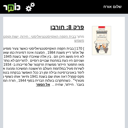
שלום אורח
פרק 8: חורבן
מתוך:
בבית הקפה האקזיסטנציאליסטי : חירות, ישות וקוקטיי
משמש
] 170 [ בבית הקפה האקזיסטנציאליסטי כאשר צעיר מופיע
של אדגר רייץ משנת 1984 , הסצנה אינה דמ
לא הי
ושניהם היו כעת במחנות שבויים רוסיים . להוריהם לא נותר 
מאז ה
לשירות פעיל במלחמת העולם הראשונה המשיכה ומנעה אותו מ
לימד באוניברסיטה ובילה זמן רב ככל האפשר בבקתה בטודטנאו
מטורף״ . כשהתקרבו ב
בעבר . היידגר, שהיה ...
אל הספר