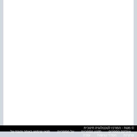
© מטח - המרכז לטכנולוגיה חינוכית
אינדקס הספרים
תקנון הספרייה
על הספרייה
תנאי שימוש באתר והגנה על
פרטיות
הסדרי נגישות
עזרה