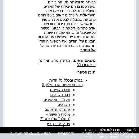
רב-תחומי ובינתחומי, והחיבורים
שיפורסמו בו הם יצירות של חוקרים
מעולים בתחילת דרכם באקדמיה
הישראלית. העורכים רואים בעיני רוחם
כתב עת שמצליח לבסס את העיסוק
במפגש שבין יהדות, ריבונות וזכויות
אדם כתחום ידע עמוק ורבגוני. נעשה
כל שביכולתנו שהוא יצמיח רעיונות
ומחשבות מקוריים שיעשירו את הדורות
הבאים של יהודים ואת המפעל היהודי
החשוב ביותר בדורנו – מדינת ישראל.
אל הספר
נושא/נושאים:
,
מדינה
,
מדע המדינה
,
בפרט ובכלל
תוכן הספר:
בפרט ובכלל על יהדות,
ריבונות וזכויות אדם גיליון 5
תוכן העניינים
דבר העורכים
תקצירי המאמרים
העורכים
גר צדק וגר תושב
מיניות האישה –
"ניטלה" או "נגנזה"?
פסולי עדות, בין
ההלכה התנאית
© מטח - המרכז לטכנולוגיה חינוכית
למשפט הרומי
אינדקס הספרים
תקנון הספרייה
על הספרייה
תנאי שימוש באתר והגנה על
מהו מוסר
פרטיות
הסדרי נגישות
עזרה