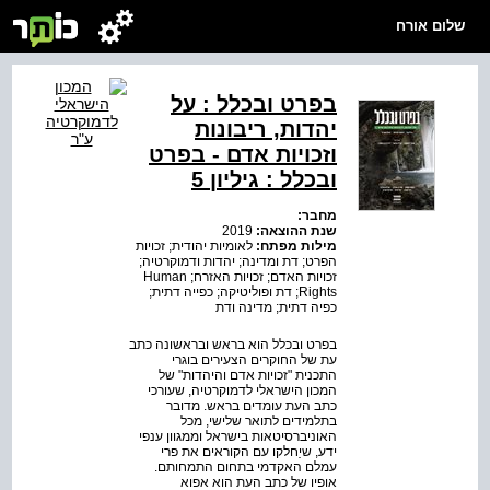
שלום אורח
בפרט ובכלל : על
יהדות, ריבונות
וזכויות אדם - בפרט
ובכלל : גיליון 5
מחבר:
שנת ההוצאה:
2019
מילות מפתח:
לאומיות יהודית; זכויות
הפרט; דת ומדינה; יהדות ודמוקרטיה;
זכויות האדם; זכויות האזרח; Human
Rights; דת ופוליטיקה; כפייה דתית;
כפיה דתית; מדינה ודת
בפרט ובכלל הוא בראש ובראשונה כתב
עת של החוקרים הצעירים בוגרי
התכנית "זכויות אדם והיהדות" של
המכון הישראלי לדמוקרטיה, שעורכי
כתב העת עומדים בראש. מדובר
בתלמידים לתואר שלישי, מכל
האוניברסיטאות בישראל וממגוון ענפי
ידע, שיַחלקו עם הקוראים את פרי
עמלם האקדמי בתחום התמחותם.
אופיו של כתב העת הוא אפוא