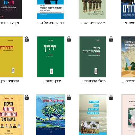
שרתי...
אוליגרכיית הט...
דמוקרטיה על ס...
מין-עד : חינו..
יבה ...
כשלי הפרוגרסי...
ירדן : זהות ו...
הדרוזים : בין..