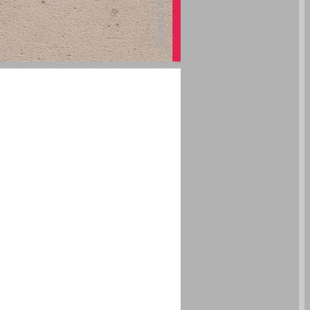
תשע בכיכר: פה ושם בשולי ישראל בחורף 2015 ... 0