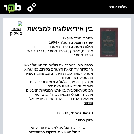
שלום אורח
בין אידיאולוגיה למציאות
מחבר:
מנדל פייקאז'
שנת ההוצאה:
תשנ"ד - 1994
מילות מפתח:
חסידות אשכנז; דב בר בן
אברהם, ממזריץ’; המגיד ממזריץ'; רבי דוב בער
המגיד ממזריץ’
בספרו בוחן המחבר את עולמם הרוחני של ראשי
החסידות עד המאה העשרים בקירוב, כפי שהוא
משתקף מתוך סוגיית הענווה, שבתחומיה מצויה
המיסטיקה שבחסידות.
מן העיון בסוגיה, בגלגוליה ובמקורותיה, עולים
פער בין האידיאולוגיה הענוותית
המיסטית-פסיבית ובין פרצי המציאות הניבטים
מתוכה, והבדלי המגמות בין ר' יעקב יוסף
מפולאנה לבין ר' דב בער המגיד ממזריץ'.
אל
הספר
נושא/נושאים:
,
חסידות
תוכן הספר:
בין אידיאולוגיה למציאות ענווה, אין,
ביטול ממציאות ודביקות במחשבתם