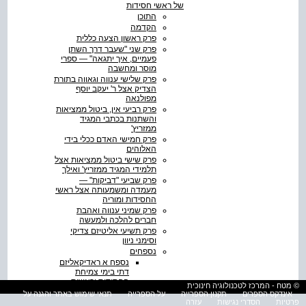
של ראשי חסידות
התוכן
הקדמה
פרק ראשון הצעה כללית
פרק שני "שעבר דרך השתן
פעמיים, איך יתגאה" — ספרי
מוסר ומחשבה
פרק שלישי ענווה וגאווה בתורת
הצדיק אצל ר' יעקב יוסף
מפולנאה
פרק רביעי אין, ביטול ממציאות
והשתנות בכתבי המגיד
ממזריץ'
פרק חמישי האדם ככלי בידי
האלוהים
פרק שישי ביטול ממציאות אצל
תלמידי המגיד ממזריץ' ואילך
פרק שביעי "דביקות" —
מעמדה ומשמעותה אצל ראשי
החסידות ומוריה
פרק שמיני ענווה ואהבת
חברים להלכה ולמעשה
פרק תשיעי אליטיזם צדיקי
וסימני ניוון
נספחים
נספח א ראדיקאליזם
דתי בימי צמיחת
החסידות וראשית
© מטח - המרכז לטכנולוגיה חינוכית
התפשטותה
אינדקס הספרים
תקנון הספרייה
על הספרייה
תנאי שימוש באתר והגנה על
באספקלריית כתבי ר'
פרטיות
הסדרי נגישות
עזרה