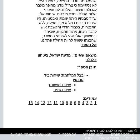
שהמלחמה טרם נסתיימה, בעצם. היא
לא נסתיימה כי צה"ל עודנו מחופר מעבר
לגבולנו הצפוני, ואילו גבולנו הצפוני-
שלום הגליל - טרם מובטח. שיחות אלו,
ש"יד טבנקין היתה יוזמתן ואכסנייתן, היו
שיחות חברים במלוא מובן המלה, ללא
התנצחות, בכבוד הדדי והקשבת איש
לדברי רעהו, מתור התקווה, שביחד
ובמשותף אולי נגיע לשורשי המשבר,
שהבנתו עשויה להיות תחילת פתרונו.
אל הספר
נושא/נושאים:
,
מדינת ישראל
,
ביטחון
וכלכלה
תוכן הספר:
בצֵל המלחמה: שיחות ביד
טבנקין
שיחה ראשונה
שיחה שניה
עמודים:
15
14
13
12
11
10
9
8
6
5
4
3
2
1
© מטח - המרכז לטכנולוגיה חינוכית
אינדקס הספרים
תקנון הספרייה
על הספרייה
תנאי שימוש באתר והגנה על
פרטיות
הסדרי נגישות
עזרה