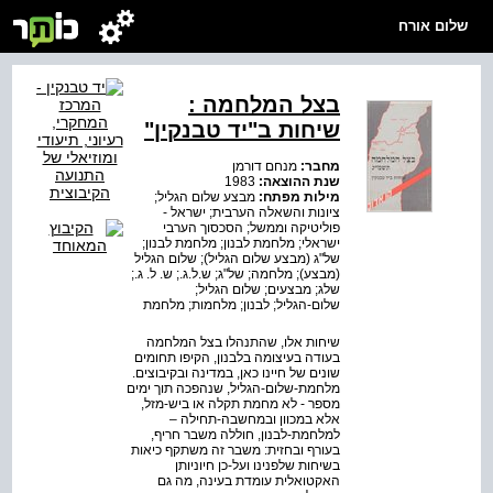
שלום אורח
בצל המלחמה :
שיחות ב"יד טבנקין"
מחבר:
מנחם דורמן
שנת ההוצאה:
1983
מילות מפתח:
מבצע שלום הגליל;
ציונות והשאלה הערבית; ישראל -
פוליטיקה וממשל; הסכסוך הערבי
ישראלי; מלחמת לבנון; מלחמת לבנון;
של"ג (מבצע שלום הגליל); שלום הגליל
(מבצע); מלחמה; של"ג; ש.ל.ג.; ש. ל. ג.;
שלג; מבצעים; שלום הגליל;
שלום-הגליל; לבנון; מלחמות; מלחמת
שיחות אלו, שהתנהלו בצל המלחמה
בעודה בעיצומה בלבנון, הקיפו תחומים
שונים של חיינו כאן, במדינה ובקיבוצים.
מלחמת-שלום-הגליל, שנהפכה תוך ימים
מספר - לא מחמת תקלה או ביש-מזל,
אלא במכוון ובמחשבה-תחילה –
למלחמת-לבנון, חוללה משבר חריף,
בעורף ובחזית: משבר זה משתקף כיאות
בשיחות שלפנינו ועל-כן חיוניותן
האקטואלית עומדת בעינה, מה גם