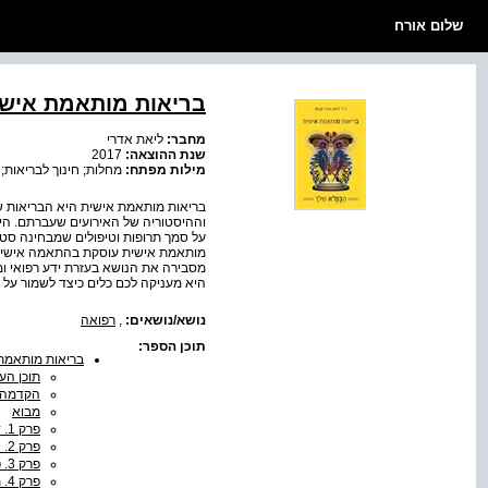
שלום אורח
בריאות מותאמת אישי
מחבר:
ליאת אדרי
שנת ההוצאה:
2017
מילות מפתח:
מחלות; חינוך לבריאות
בריאות מותאמת אישית היא הבריאות של
וההיסטוריה של האירועים שעברתם. היו
על סמך תרופות וטיפולים שמבחינה סטט
מותאמת אישית עוסקת בהתאמה אישית ש
מסבירה את הנושא בעזרת ידע רפואי ומדע
היא מעניקה לכם כלים כיצד לשמור על 
נושא/נושאים:
,
רפואה
תוכן הספר:
בריאות מותאמת
תוכן הענ
הקדמה
מבוא
פרק 1. דיכאון
פרק 2. אם כל המחלות - סרטן
פרק 3. פוריות ותכנות עוברי
פרק 4. מעגלי האישה - היריון ולידה