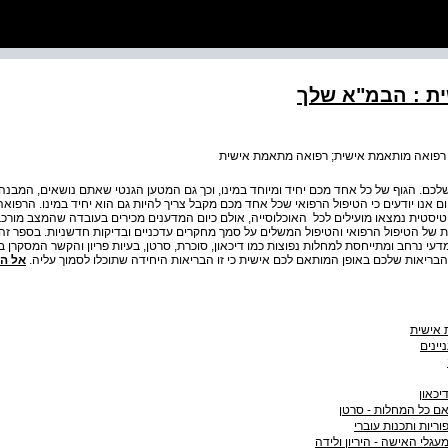
ת : הבמ"א שלך
; רפואה מותאמת אישית; רפואה מתאמת אישית
כם. הגוף של כל אחד מכם יחיד ומיוחד במינו, וכך גם המטען הגנטי שאתם נושאים, המבנ
ם אנו יודעים כי הטיפול הרפואי שכל אחד מכם מקבל צריך להיות גם הוא יחיד במינו. הרפ
יסטית נמצאו מועילים לכל האוכלוסייה, אולם כיום המדענים מכירים בעובדה שהמצב מורכ
ל הטיפול הרפואי והטיפול המשלים על סמך מחקרים עדכניים ובדיקות חדשניות. בספר זה 
י נרחב ומתייחסת למחלות נפוצות כמו דיכאון, סוכרת, סרטן, בעיות פריון והקשר המסקרן בין
הבריאות שלכם באופן המותאם לכם אישית כי זו הבריאות היחידה שתוכלו לסמוך עליה.
אל ה
 אישית
יינים