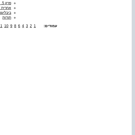
פרק 5. הקשר בין המעיים לבין המוח
אחרית 
ביבליוגר
תודות
עמודים:
1
2
3
4
6
8
9
10
11