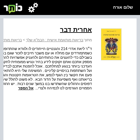
שלום אורח
אחרית דבר
מתוך:
בריאות מותאמת אישית : הבמ"א שלך
>
בריאות מותאמ
ד״ר ליאת אדרי 214 והגנטיים הייחודים לו ולווד
כשמתמודדים עם מחלה או עם משבר חייבים לזכור שגם בני 
בשבילם כדי להעצים את כוחותיהם ולהעניק אפשרויות להתמו
מספק אתכם ואתם זקוקים לידע בהיר ונגיש ממומחית לחקר הס
העדכני ביותר בנוגע למחלתכם . אוכל להפנות אתכם לבדיקות
ועל השתתפות בניסויים קליניים . המשימה שלי היא להתאים
פעם את הקשר בין הגוף לנפש, את הטראומות הקטנות והגדולו
בריאותנו ואף משפיעות על הדור הבא . לא פשוט לחולל שינויים 
דפוסים והרגלים שהשתרשו בנו במשך שנים רבות . יש הרגלי
הסמויים הגורמים לנו לכמיהה ולצרי...
אל הספר