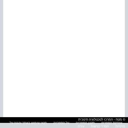
© מטח - המרכז לטכנולוגיה חינוכית
אינדקס הספרים
תקנון הספרייה
על הספרייה
תנאי שימוש באתר והגנה על
פרטיות
הסדרי נגישות
עזרה