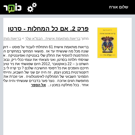
שלום אורח
פרק 2. אם כל המחלות - סרטן
מתוך:
בריאות מותאמת אישית : הבמ"א שלך
>
בריאות מותאמ
בריאות מותאמת אישית 61 התחלתי לעבוד ע
שונה מכל מה שעשיתי עד אז . מושאי המחקר במחקרים המעניי
ההזדמנות להוסיף את החלק שלי בגנטיקה ואפיגנטיקה . אפי
שגיסתי חלתה בסרטן, ואני מצאתי את עצמי ככלי ריק, נבוכה 
השתנו ב – 22 באוקטובר ,2012 היום ש
דוקטורנטית במכון ויצמן . זה היה יום שני של השבוע, והייתי בע
הסמינר השבועי של המחלקה לאימונולוגיה . אני זוכרת את ה
מחופשת חגים ארוכה . נוצר פער בדברים שעשיתי והיה עליי ל
אחד . בכל מחלקה במכון ו...
אל הספר