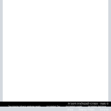
© מטח - המרכז לטכנולוגיה חינוכית
אינדקס הספרים
תקנון הספרייה
על הספרייה
תנאי שימוש באתר והגנה על
פרטיות
הסדרי נגישות
עזרה