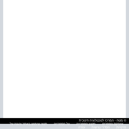
© מטח - המרכז לטכנולוגיה חינוכית
אינדקס הספרים
תקנון הספרייה
על הספרייה
תנאי שימוש באתר והגנה על
פרטיות
הסדרי נגישות
עזרה