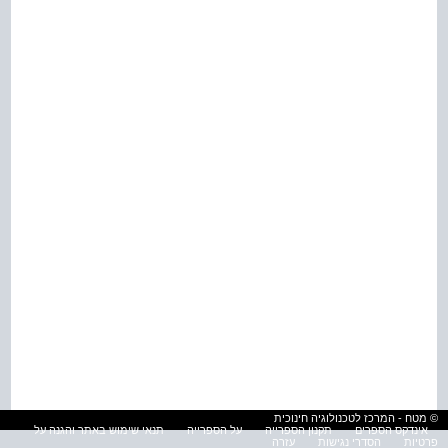
© מטח - המרכז לטכנולוגיה חינוכית
אינדקס הספרים
תקנון הספרייה
על הספרייה
תנאי שימוש באתר והגנה על
פרטיות
הסדרי נגישות
עזרה