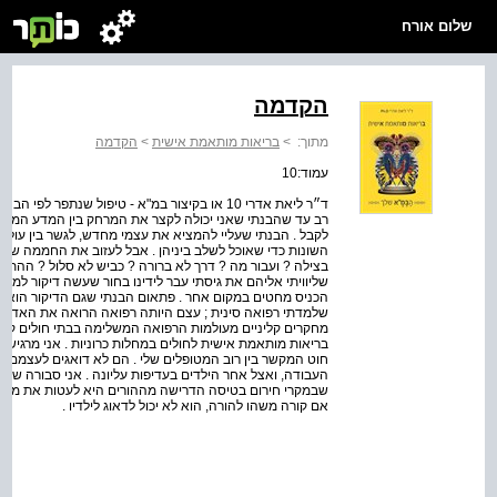
שלום אורח
הקדמה
מתוך:
>
בריאות מותאמת אישית
>
הקדמה
עמוד:10
ד״ר ליאת אדרי 10 או בקיצור במ"א - טיפול שנתפר
רב עד שהבנתי שאני יכולה לקצר את המרחק בין המדע המתקד
לקבל . הבנתי שעליי להמציא את עצמי מחדש, לגשר בין עולמ
השונות כדי שאוכל לשלב ביניהן . אבל לעזוב את החממה שח
בצילה ? ועבור מה ? דרך לא ברורה ? כביש לא סלול ? ההתל
שליוויתי אליהם את גיסתי עבר לידינו בחור שעשה דיקור למט
הכניס מחטים במקום אחר . פתאום הבנתי שגם הדיקור הוא ס
שלמדתי רפואה סינית ; עצם היותה רפואה הרואה את האדם בסנ
מחקרים קליניים מעולמות הרפואה המשלימה בבתי חולים קונב
בריאות מותאמת אישית לחולים במחלות כרוניות . אני מרגי
חוט המקשר בין רוב המטופלים שלי . הם לא דואגים לעצמם .
העבודה, ואצל אחר הילדים בעדיפות עליונה . אני סבורה שהד
שבמקרי חירום בטיסה הדרישה מההורים היא לעטות את מסיכת
אם קורה משהו להורה, הוא לא יכול לדאוג לילדיו .