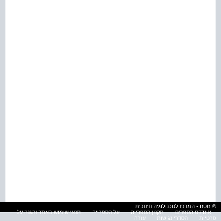
© מטח - המרכז לטכנולוגיה חינוכית
אינדקס הספרים
תקנון הספרייה
על הספרייה
תנאי שימוש באתר והגנה על
פרטיות
הסדרי נגישות
עזרה