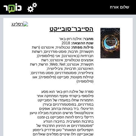
שלום אורח
הסייבר־סובייקט
מחבר:
אילנה רוזן-באר
שנת ההוצאה:
2018
מילות מפתח:
טכנולוגיה; אינטרנט (רשת
תקשורת); תרבות; פוסט-מודרניזם; רשתות
חברתיות (באינטרנט); אני (פילוסופיה);
אמצעים טכנולוגיים; אינטרנט; רשת
תקשורת; אנטרנט; Web; Net; הרשת; רשת
האינטרנט; תרבויות; ציביליזציה;
ציוויליזציה; פוסטמודרניזם; פוסט מודרניזם;
קהילות מקוונות; סובייקט (פילוסופיה); אגו
(פילוסופיה)
ספרה של אילנה רוזן-באר הוא מסע
פילוסופי-ביקורתי ומקיף המתחקה אחר
התמורות שחלו במעמדו של הסובייקט
במודרניזם, בפוסטמודרניזם ובעידן
הדיגיטלי. ביד בוטחת וברוחב אופקים
אינטלקטואלי מרשים הכותבת מובילה טיעון
רדיקלי ביחס לזהות הסובייקט בן-זמננו
בתרבות המערבית. בחיבורו הנודע
"פוסטמודרניזם או ההיגיון התרבותי של
הקפיטליזם המאוחר" טען פרדריק ג'יימסון
שבאובייקט חלו שינויים מפליגים שאליהם