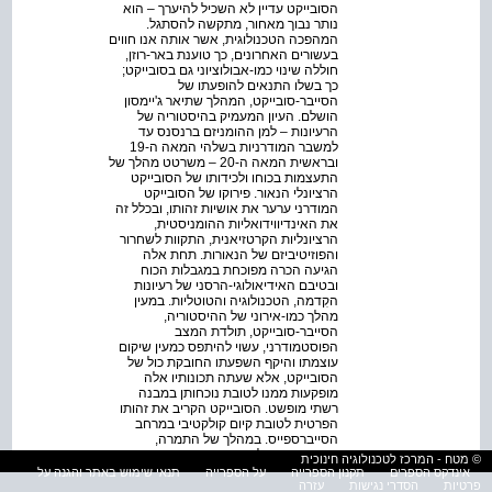
הסובייקט עדיין לא השכיל להיערך – הוא
נותר נבוך מאחור, מתקשה להסתגל.
המהפכה הטכנולוגית, אשר אותה אנו חווים
בעשורים האחרונים, כך טוענת באר-רוזן,
חוללה שינוי כמו-אבולוציוני גם בסובייקט;
כך בשלו התנאים להופעתו של
הסייבר-סובייקט, המהלך שתיאר ג'יימסון
הושלם. העיון המעמיק בהיסטוריה של
הרעיונות – למן ההומניזם ברנסנס עד
למשבר המודרניות בשלהי המאה ה-19
ובראשית המאה ה-20 – משרטט מהלך של
התעצמות בכוחו ולכידותו של הסובייקט
הרציונלי הנאור. פירוקו של הסובייקט
המודרני ערער את אושיות זהותו, ובכלל זה
את האינדיווידואליות ההומניסטית,
הרציונליות הקרטזיאנית, התקוות לשחרור
והפוזיטיביזם של הנאורות. תחת אלה
הגיעה הכרה מפוכחת במגבלות הכוח
ובטיבם האידיאולוגי-הרסני של רעיונות
הקִדמה, הטכנולוגיה והטוטליות. במעין
מהלך כמו-אירוני של ההיסטוריה,
הסייבר-סובייקט, תולדת המצב
הפוסטמודרני, עשוי להיתפס כמעין שיקום
עוצמתו והיקף השפעתו החובקת כול של
הסובייקט, אלא שעתה תכונותיו אלה
מופקעות ממנו לטובת נוכחותן במבנה
רשתי מופשט. הסובייקט הקריב את זהותו
הפרטית לטובת קיום קולקטיבי במרחב
הסייברספייס. במהלך של התמרה,
הסובייקט קם לתחייה בדמות
© מטח - המרכז לטכנולוגיה חינוכית
הסייבר-סובייקט. הסייבר-סובייקט, ישות
אינדקס הספרים
תקנון הספרייה
על הספרייה
תנאי שימוש באתר והגנה על
חדשה זו המופיעה על מפת ההיסטוריה,
פרטיות
הסדרי נגישות
עזרה