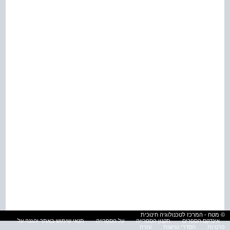
© מטח - המרכז לטכנולוגיה חינוכית
אינדקס הספרים
תקנון הספרייה
על הספרייה
תנאי שימוש באתר והגנה על
פרטיות
הסדרי נגישות
עזרה