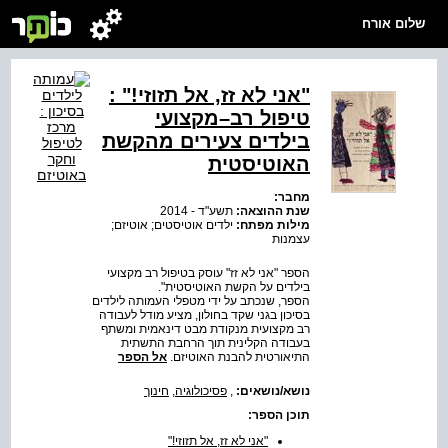
שלום אורח
"אני לא זז, אל תזוזי!" :
טיפול רב–מקצועי
בילדים צעירים מהקשת
האוטיסטית
מחבר:
שנת ההוצאה:
תשע"ד - 2014
מילות מפתח:
ילדים אוטיסטים; אוטיזם;
עצמנות
הספר "אני לא זז" עוסק בטיפול רב מקצועי
בילדים על הקשת האוטיסטית".
הספר, שנכתב על ידי מטפלי העמותה לילדים
בסיכון בגני שקד בחולון, מציע מודל לעבודה
רב מקצועית מנקודת מבט דינאמית ומשתף
בעבודה הקלינית תוך הרחבת התשתית
התיאורטית להבנת האוטיזם.
אל הספר
נושא/נושאים:
,
פסיכולוגיה
,
חינוך
תוכן הספר:
"אני לא זז, אל תזוזי‭"!‬