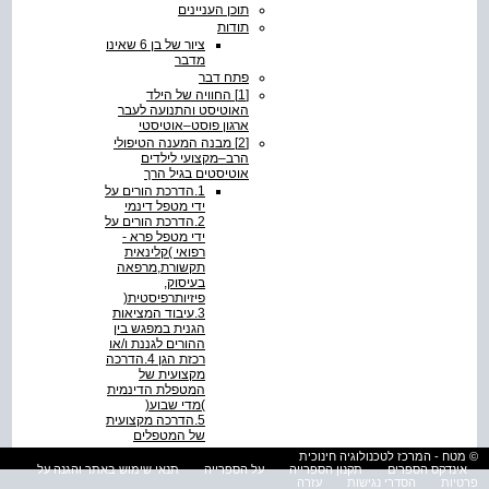
תוכן העניינים
תודות
ציור של בן 6 שאינו
מדבר
פתח דבר
[1] החוויה של הילד
האוטיסט והתנועה לעבר
ארגון פוסט–אוטיסטי
[2] מבנה המענה הטיפולי
הרב–מקצועי לילדים
אוטיסטים בגיל הרך
‭.1‬הדרכת הורים על
ידי מטפל דינמי
‭.2‬הדרכת הורים על
ידי מטפל פרא -
רפואי )קלינאית
תקשורת,מרפאה
בעיסוק,
פיזיותרפיסטית(
‭.3‬עיבוד המציאות
הגנית במפגש בין
ההורים לגננת ו/או
רכזת הגן ‭.4‬הדרכה
מקצועית של
המטפלת הדינמית
)מדי שבוע(
‭.5‬הדרכה מקצועית
של המטפלים
הפרא - רפואיים
© מטח - המרכז לטכנולוגיה חינוכית
)מדי שבוע(
אינדקס הספרים
תקנון הספרייה
על הספרייה
תנאי שימוש באתר והגנה על
‭.6‬הדרכה דינמית
פרטיות
הסדרי נגישות
עזרה