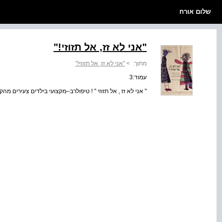
שלום אורח
"אני לא זז, אל תזוזי‭"!‬
מתוך:
>
"אני לא זז, אל תזוזי‭"!‬
עמוד:3
" אני לא זז , אל תזוזי " ! טיפולרב–מקצועי בילדים צעירים מ