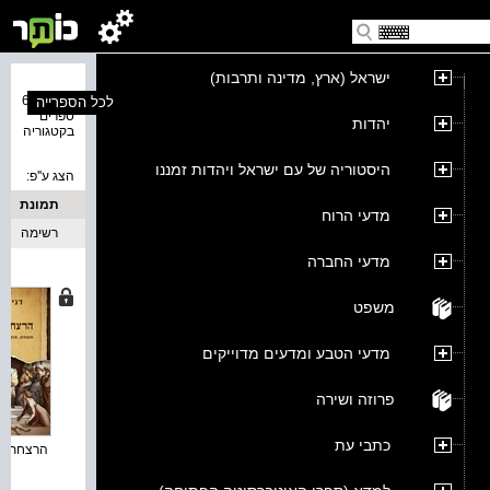
ישראל (ארץ, מדינה ותרבות)
נמצאו 67
לכל הספרייה
ספרים
יהדות
בקטגוריה
היסטוריה של עם ישראל ויהדות זמננו
הצג ע''פ:
תמונת
מדעי הרוח
כריכה
רשימה
מדעי החברה
משפט
מדעי הטבע ומדעים מדוייקים
פרוזה ושירה
כתבי עת
הרצחת וגם