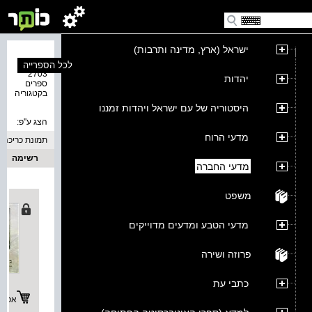
ישראל (ארץ, מדינה ותרבות)
נמצאו
לכל הספרייה
2703
יהדות
ספרים
בקטגוריה
היסטוריה של עם ישראל ויהדות זמננו
הצג ע''פ:
מדעי הרוח
תמונת כריכה
רשימה
מדעי החברה
משפט
מדעי הטבע ומדעים מדוייקים
פרוזה ושירה
כתבי עת
אפשרו