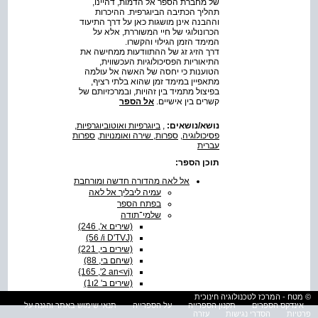
של מחברת הספר אל הדמות, דהיינו,
תהליך הכתיבה הביוגרפית. ההיכרות
וההבנה אינן מושגות כאן על דרך התיעוד
הכרונולוגי של חיי המשוררת, אלא על
המימד הזמן הגילוי והקשרו.
דרך הזיג זג של ההתוודעות ממחישה את
התיאוריות הפסיכולוגיות העכשווית,
הטוענות כי יחסה של האשה אל עולמה
מתאפיין במימד זמן שהוא בלתי רציף,
בפיצול מתמיד בין זהויות, ובמרכזיותם של
קשרים בין אישיים.
אל הספר
נושא/נושאים:
,
ביוגרפיות ואוטוביוגרפיות
,
פסיכולוגיה
,
ספרות, שירה ואומנויות
,
ספרות
עברית
תוכן הספר:
אל לאה מהדורה חדשה ומורחבת
עמיה ליבליך אל לאה
בפתח הספר
שלמי־תודה
(שירים ‭(246 ,'א‬
‭(56 /i D'TVJ)‬
(שירים בי, ‭(221‬
(שיחם בי, ‭(88‬
‭{165 ,'2 an<vj)‬
(שירים ב' 2ו‭(1‬
‭(113 ,112 , 'n
© מטח - המרכז לטכנולוגיה חינוכית
GM'W)‬
אינדקס הספרים
תקנון הספרייה
על הספרייה
תנאי שימוש באתר והגנה על
פרטיות
הסדרי נגישות
עזרה
(שירים גי, ‭(47‬