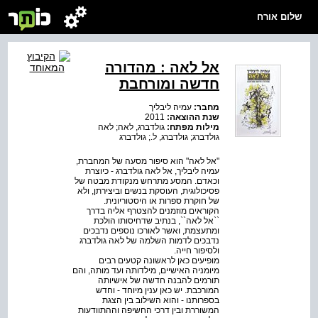
שלום אורח
אל לאה : מהדורה
חדשה ומורחבת
מחבר:
עמיה ליבליך
שנת ההוצאה:
2011
מילות מפתח:
גולדברג, לאה; לאה
גולדברג; גולדברג, ל.; גולדברג
"אל לאה" הוא סיפור מסעה של המחברת,
עמיה ליבליך, אל לאה גולדברג - כיוצרת
וכאדם. המסע מתרחש מנקודת מבטה של
פסיכולוגית, העוסקת בנשים וביצירתן, ולא
של חוקרת ספרות או היסטוריונית.
הקוראים מוזמנים להצטרף אליה בדרך
``אל לאה``, בנתיב שדחיסותו הולכת
ומתעצמת, ואשר לאורכו נוספים נדבכים
נדבכים לדמות השלמה של לאה גולדברג
ולסיפור חייה.
מופיעים כאן לראשונה קטעים רבים
מיומניה האישיים, מילדותה ועד מותה, והם
תורמים להבנה חדשה של אישיותה
המורכבת. יש כאן ענין מיוחד - וחדש
בספרותנו - והוא השילוב בין הצגת
המשוררת ובין דרכי החשיפה וההתוודעות