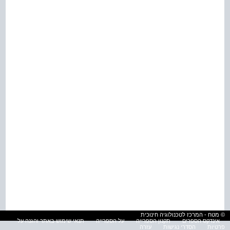
© מטח - המרכז לטכנולוגיה חינוכית
אינדקס הספרים
תקנון הספרייה
על הספרייה
תנאי שימוש באתר והגנה על
פרטיות
הסדרי נגישות
עזרה