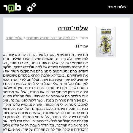
שלום אורח
שלמי־תודה
מתוך:
>
אל לאה מהדורה חדשה ומורחבת
>
שלמי־תודה
עמוד:11
מה היה , מה הרגשתי , קשה לתאר . קיוויתי להרגיש יותר , שי
לשורשים . ולא כך היה . הרגשות חמקו בהעדר המלים . והנה ה
את חוויותיי בשבילי . שולחת אותי פנימה , אל זיכרונותיי , גע
אני מהלכת כשספרי השירה של לאה גולדברג בתיקי . חלקם ספר
דיפדפו בהם ; סטודנטים סימנו בהם את מקצבי השיר ואת הב
את הערותיהם . בעבר לא אהבתי לקרוא בספרים משומשים , א
שותפים לקריאה המפעימה אותי , וצלליהם לידי . אני חוככת 
לאה גולדברג" שיהיו שלי , אבל צר לי לוותר על מגע הדפים ה
הישנים שבידי מככבים שניים : מוות ובדידות . איך זה שלאה ג
עיניה כל הזמן את סוף החיים ואת המוות , ואילו אני מרגישה 
אולי הילדים הם ששומרים על צעירותי . אולי המחלה היא שה
. יום אפור ורוח מזרחית צוננת . עשר דקות לפני שמונה , ואני
לאוניברסיטה אין לי מה למהר , איש איננו מגיע כל כך מוקדם ,
בבית , ההסקה איננה מופעלת בבקרים . אלך לבית קפה ואשב
חנות קטנה שהפכה למסעדונת , שנערות ארוכות שיער פותחות 
לשבת בפינה , ליד התנור , על הכיסא המרופד , ולהתבונן בא
ושולחת את מעיליהם לכל עבר ככנפיים . נעים שם לבד . אבל 
הפונה אל נוף המדבר , וכל הדרך חשבתי רק על שלוש מלים שאכ
"הבדידות זו יכולה אולי להיות התחלה של שיר . אף פעם לא כ