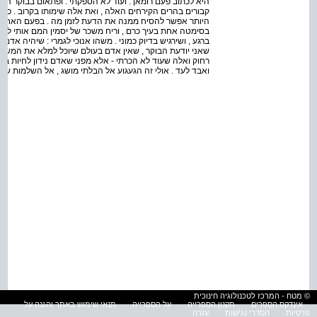
היא לכתוב פעם רומאן . ועוד לא הספקתי . ופתאום בבוקר ה
קבורים בהרים הקירחים האלה , ואת אלה שימותו בקרוב . כולנו 
היותר אפשר להסיח ממנה את הדעת לזמן מה . בפעם האחרונ
בסימטה אחת בעיך כרם , וריח משכר של יסמין המם אותי לפתע
ברגע , ושירגיש בדיוק כמוני . משהו אנוכי לגמרי : שיהיה אדם א
שאני יודעת הבוקר , שאין אדם בעולם שיוכל למלא את המשא
רחוק ואלה שעוד לא הכרתי - אלא מפני שאדם נידון לחיות בבדיד
ואבד לעד . אולי זה הגעגוע אל הבלתי מושג , אל השלמות של
© מטח - המרכז לטכנולוגיה חינוכית
אינדקס הספרים
תקנון הספרייה
על הספרייה
תנאי שימוש באתר והגנה על
פרטיות
הסדרי נגישות
עזרה