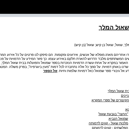
 שאול המלך
; שאול; שאול בן קיש; שאול (בן קיש)
 אחריהם מארג מופלא של אנשים, אירועים ומקומות. הם סיפקו לנו פרטים על כל אירוע המת
ם המשתתפים מלבד הדרוש להארת חלקם באירוע עצמו. כך פזור המידע על הדמויות על פני 
האמור במקרא על אחת-עשרה הדמויות הנזכרות בספר שמואל והפועלות בבית שאול המלך, ונ
דנו באותן דמויות. על סמך כל אלה נתחברה לכל דמות "מעין ביוגרפיה", בפרק משלה. המט
אל גיבורי ספר שמואל כאל דמויות שלמות וחיות.
אל הספר
בית שאול המלך
יינים
קיצורים של ספרי המקרא
וא
"החצר" בגבעת שאול
שמואל הנביא
מלכות שאול - קווים לדמותה
הפלשתים - קווים לדמותם