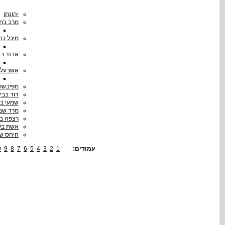
יהונתן
מרב בת
מיכל בת
אבנר בן
אשבעל 
מפיבשת 
דוד בבי
שמעי בן
מרד שבע
רצפה ב
אשת בע
היחס של
עמודים:
1
2
3
4
5
6
7
8
9
0