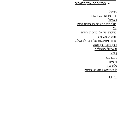
מרכז ההר וארץ פלשתים
 שאול
דוד נע ונד עם הגדוד
 שאול
מלחמת הביניים על ברכת גבעון
 נר
מלכות ישראל ומלכות יהודה
הוא איש בשת
נדודי מפיבשת מלי דבר לירושלים
בן יהונתן בן שאול
ת שאול ובממלכה
 גרא
 בן בכרי
ת איה
לת אוב
 בית שאול משבט בנימין
11
1