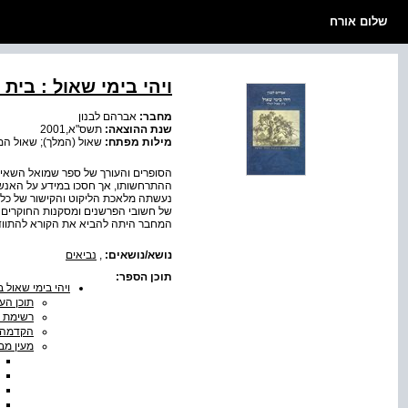
שלום אורח
ויהי בימי שאול : בית
מחבר:
אברהם לבנון
שנת ההוצאה:
תשס"א,2001
מילות מפתח:
שאול (המלך); שאול המלך
הסופרים והעורך של ספר שמואל השאירו
ההתרחשותו, אך חסכו במידע על האנשי
נעשתה מלאכת הליקוט והקישור של כל 
של חשובי הפרשנים ומסקנות החוקרים ש
המחבר היתה להביא את הקורא להתוודע 
נושא/נושאים:
,
נביאים
תוכן הספר:
ויהי בימי שאול 
תוכן הענ
רשימת ה
הקדמה
מעין מב