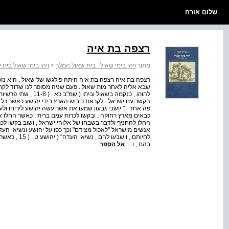
שלום אורח
רצפה בת איה
מתוך:
ויהי בימי שאול : בית שאול המלך
>
ויהי בימי שאול בית
שבא אליה לאחר מות שאול . פעם שניה מסופר לנו שדוד לקח 
להורג , כנקמה בשאול 
הקשר עם ישראל . לקראת כיבוש הארץ בידי יהושע כאשר כל מ
פה אחד . " יושבי גבעון שמעו את אשר עשה יהושע ליריחו ולע
כבאים מארץ רחוקה , ובקשו לכרות עמם ברית . כאשר החלו
החלו להחניף ולדבר בשבחו של אלוהי ישראל , ושוב בקשו לכרו
אנשים מישראל "לאכול מצידם" וכך כפו על יהושע ונשיאי העדה
לחיותם , וישב
בהם , ו...
אל הספר