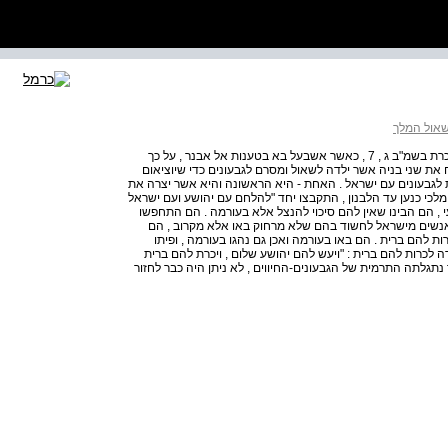
 שאול המלך
רצפה בת איה רצפה בת איה היתה פילגשו של שאול , היא נזכרת בשמ"ב ג , 7 , כאשר אשבעל בא בטענות אל אבנר , על כך
את שני בניה אשר ילדה לשאול ומסרם לגבעונים כדי שיוציאום
וביתו ( שמ"ב כא . ( 11-8 , שתי פרשיות לגבעונים עם ישראל . האחת - היא הראשונה והיא אשר יצרה את
לכי כנען עד הלבנון , התקבצו יחד "להלחם עם יהושע ועם ישראל
י , הם הבינו שאין להם סיכוי להנצל אלא בעורמה . הם התחפשו
 אנשים מישראל לחשוד בהם שלא מרחוק באו אלא מקרוב , הם
ת להם ברית . הם באו בעורמה ואכן גם נהגו בעורמה , ופיתו
 לכרות להם ברית : "ויעש להם יהושע שלום , ויכרת להם ברית
עו להם , נשיאי העדה" ( יהושע ט . ( 15 , כאשר נתגלתה התרמית של הגבעונים-החיווים , לא ניתן היה כבר לחזור