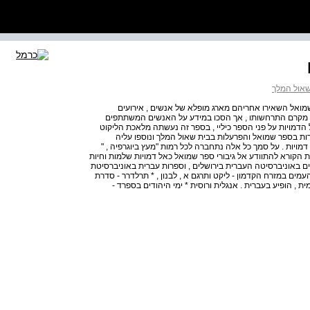
 שאול המלך
מואל השאירו אחריהם מארג מופלא של אנשים , אירועים
על מקרם התרחשותו , אך הסכו במידע על האנשים המשתתפים
הדמויות על פני הספר כיליי , בספר זה נעשתה מלאכת הליקוט
ת בספר שמואל והפרעלות בבית שאול המלך ונוספו עליה
ויות . על סמך כל אלה נתחברה לכל רמות "מעץ ביוגרפיה , "
קורא להתוודע אל גיבורי ספר שמואל כאל דמויות שלמות וחיות
ם באוניברסיטה העברית בירושלים , וספרות עברית באוניברסיטת
העמים במזרח הקדמון - ליקט ותרגם א , לבנון , * תרלדרר - סדרת
 , הופיע בעברית . אנגלית ורוסית * ימי היהודים בספרד -