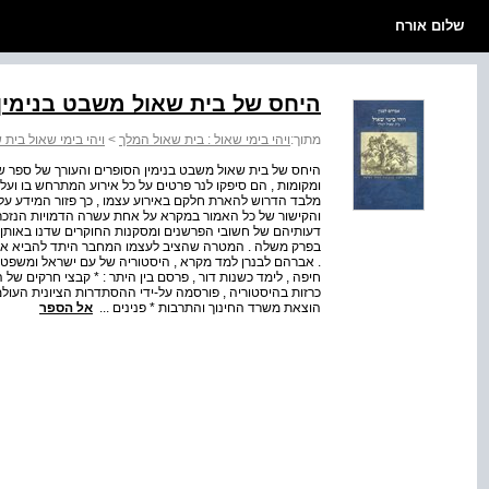
שלום אורח
היחס של בית שאול משבט בנימין
מתוך:
ויהי בימי שאול : בית שאול המלך
>
ויהי בימי שאול בית
היחס של בית שאול משבט בנימין הסופרים והעורך של ספר ש
ומקומות , הם סיפקו לנר פרטים על כל אירוע המתרחש בו ו
מלבד הדרוש להארת חלקם באירוע עצמו , כך פזור המידע על 
והקישור של כל האמור במקרא על אחת עשרה הדמויות הנזכרו
דעותיהם של חשובי הפרשנים ומסקנות החוקרים שדנו באותן דמ
בפרק משלה . המטרה שהציב לעצמו המחבר היתד להביא את ה
. אברהם לבנרן למד מקרא , היסטוריה של עם ישראל ומשפטי
חיפה , לימד כשנות דור , פרסם בין היתר : * קבצי חרקים של 
כרזות בהיסטוריה , פורסמה על-ידי ההסתדרות הציונית העולמית
הוצאת משרד החינוך והתרבות * פנינים ...
אל הספר