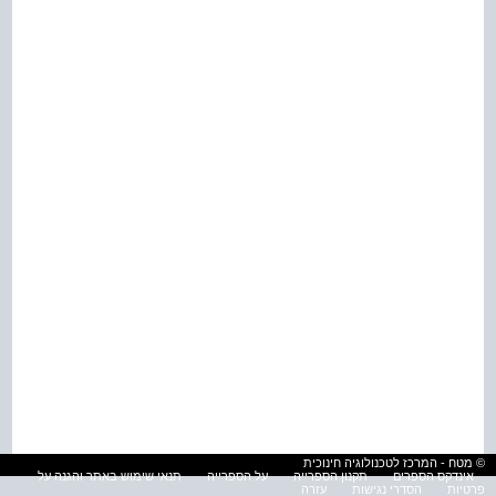
© מטח - המרכז לטכנולוגיה חינוכית
אינדקס הספרים
תקנון הספרייה
על הספרייה
תנאי שימוש באתר והגנה על
פרטיות
הסדרי נגישות
עזרה