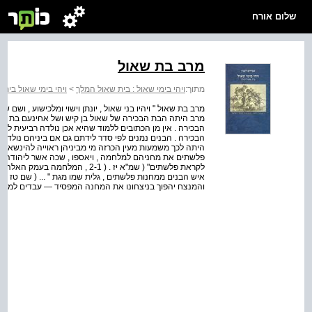
שלום אורח
מרב בת שאול
מתוך:
ויהי בימי שאול : בית שאול המלך
>
ויהי בימי שאול בית
מרב היתה הבת הבכירה של שאול בן קיש ושל אחינעם בת אחי
הבכירה . אין מן הכתובים ללמוד שהיא אכן נולדה רביעית להורי
הבכירה . הבנים נמנים לפי סדר לידתם גם אם ביניהם נולדו ב
היתה לכך משמעות מעין הכרזה מי מביניהן ראוייה להינשא רא
פלשתים את מחניהם למלחמה , ויאספו , שכה אשר ליהודה ... 
לקראת פלשתים" ( שמ"א יז . ( 2-1 
והמנצח יהפוך בניצחונו את המחנה המפסיד — עבדים למנצחים