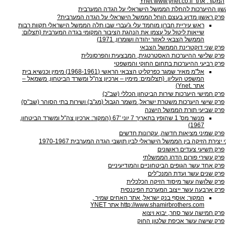
המקור: אתר Ynet www.ynet.co.il
ון ההיערכות להחלת הממשל הישראלי על הגדה המערבית
פרק ראשון מדוע בעצם הוחל הממשל הישראלי על הגדה המערבית?
ראש עיריית חברון מוחמד עלי ג'עברי שבו תלה הממשל הישראלי תקוות רבות
שייאות ליטול על עצמו את הנהגת הציבור המקומי בגדה המערבית (תצלום:
הממשל הצבאי לאזור יהודה ושומרון, 1971)
פרק שני דוקטרינת הממשל הצבאי
פרק שלישי ההיערכות האסטרטגית, המבצעית והפרסונלית
פרק רביעי ההיערכות בתחום החוקי והמשפטי
אל"מ מאיר שמגר כפרקליט הצבאי הראשי (1968-1961) מימין וכנשיא בית
המשפט העליון. (תצלומים: מימין – ארכיון צה"ל ומשרד הביטחון, משמאל –
אתר .Ynet)
פרק חמישי היערכות שירות הביטחון הכללי (שב"כ)
פרק שישי היערכות משטרת ישראל, משמר הגבול (מג"ב) ושירות בתי הסוהר (שב"ס)
פרק שביעי תורת הממשל הישנה
מנשר מס' 1 שהופץ בתאריך 7 יוני '67 (המקור: ארכיון צה"ל ומשרד הביטחון,
1967)
פרק שמיני מציאות חדשה, עקרונות חדשים
יצירת הזיקה בין הממשל הישראלי לבין תושבי הגדה המערבית 1970-1967
פרק תשיעי צעדים ראשונים
פרק עשירי פורום הדרג הממשלתי
פרק אחד עשר הגופים הביטחוניים והמודיעיניים
פרק שנים עשר ועדת המנכ"לים
פרק שלושה עשר מיסוד הזיקה הכלכלית
פרק ארבעה עשר ייצוב המערכת הפיננסית
המקור: אוסף בנק ישראל, אתר האחים שמיר ,
http://www.shamirbrothers.com אתר YNET
פרק חמישה עשר סחר, יבוא ויצוא
פרק שישה עשר אכיפת שלטון החוק