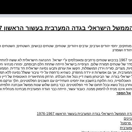
ממשל הישראלי בגדה המערבית בעשור הראשון 1976-1967
מוחזקים; יחסי יהודים וערבים; ערבים ויהודים; שטחים; שטחים כבושים; השטחים; השטחים הכ
יהודה ושומרון
מלחמת ששת הימים הסתיימה ב־11 ביוני 1967 בכיבוש שטחים נרחבים ומאוכלסים ע"י ישראל. ההנהגה הישראלית לא ששה
ר של שטחים תמורת שלום. הציפייה בישראל הייתה שתחת הלם תבוסתם, ימהרו מנהיגי הע
ות, מצרים, סוריה וירדן המושפלות, הקשו את עורפן ותבעו נסיגה ישראלית חד צדדית. הממ
מערבית, אך גם אפשרות זו ירדה מהפרק. כשהיא נדחפת על ידי ציבור ששלל נסיגה ללא תמ
ראלי בגדה. שר הביטחון משה דיין נטל את הובלתו. הרחק מהתיאוריה האוטופית של דיין 
האוכלוסייה, כזה הלוקח בחשבון את יחסינו העתידיים עם השכנים הפלסטינים, הלך ונרקם ממ
חרון בכל נושא ובכל תחום של חיי הפלסטינים. כבר בתום שלוש שנות ממשל אובחנה הלפית
א איננו מניח לו לחמוק ממנה. כעבור עשור, הייתה כבר הגדה המערבית מבחינה מנהלית וכ
אל הספר
ה הממשל הישראלי בגדה המערבית בעשור הראשון 1976-1967
יינים
רסוֹנל
מערבית