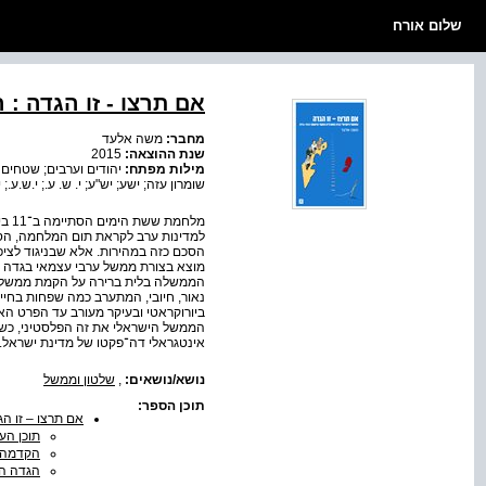
שלום אורח
אם תרצו - זו הגדה : ה
מחבר:
משה אלעד
שנת ההוצאה:
2015
מילות מפתח:
יהודים וערבים; שטחים 
שומרון עזה; ישע; יש"ע; י. ש. ע.; י.ש.ע.; 
למדינות ערב לקראת תום המלחמה, הסד
הסכם כזה במהירות. אלא שבניגוד לציפי
מוצא בצורת ממשל ערבי עצמאי בגדה ה
הממשלה בלית ברירה על הקמת ממשל יש
נאור, חיובי, המתערב כמה שפחות בחיי 
ביורוקראטי ובעיקר מעורב עד הפרט הא
הממשל הישראלי את זה הפלסטיני, כשהו
אינטגראלי דה־פקטו של מדינת ישראל.
נושא/נושאים:
,
שלטון וממשל
תוכן הספר:
אם תרצו – זו הגד
תוכן הענ
הקדמה פ
הגדה ה