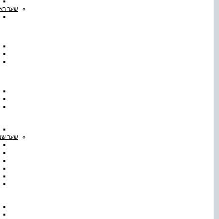
שער ראש
שער שני 