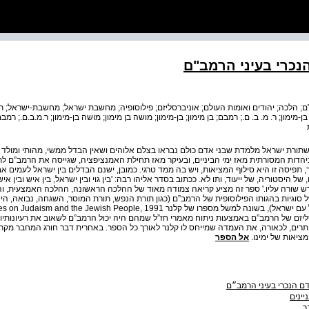
הנכרי בעיני הרמב"ם
ם; הלכה; יהודים ואומות העולם; אוניברסליזם; פילוסופיה; מחשבת ישראל; מחשבת-ישראל; תיא
ן-מימון; ר. מ. ב. ם.; רמבם; בן מימון; בן-מימון; מושה בן מימון; מושה בן-מימון; ר.מ.ב.ם.; רמ
ורת ישראל מלמדת שבני אדם כולם נבראו בצלם אלוהים ושאין הבדל ממשי, מהותי ומולד ב
יהדות המסורתית מאז ימי הביניים, ובעיקר מאז תחילת האמנציפציה, שגייסה את הרמב”ם לת
 תפיסה זו היא סילוף המציאות, ויש בה ממד טרגי. כמובן, ישנם הבדלים בין ישראל לעמים א
יסטוריה, של ייעוד, ותו לא. ככתוב בסדר אליהו רבה: 'בין גוי ובין ישראל, בין איש ובין אי
דש שורה עליו.' ספר זה מציע קריאה צמודה מאוד של ההלכה הראשונה, ההלכה האמצעית, 
ל סוגיות בהגותו הפילוסופית של הרמב”ם (כגון תורת הנפש, תורת המוסר, השגחה, נבואה, הי
זם של הרמב”ם באמצעות ניתוח מאמרי חז”ל שמהם היה יכול הרמב”ם לשאוב את רעיונותיו 
רים, לכאורה, את העמדה שמייחס לו קלנר לאורך כל הספר. באחרית דבר חורג המחבר מקר
ציאות של ימינו.
אל הספר
דם הנכרי בעיני הרמב״ם
יינים
ר