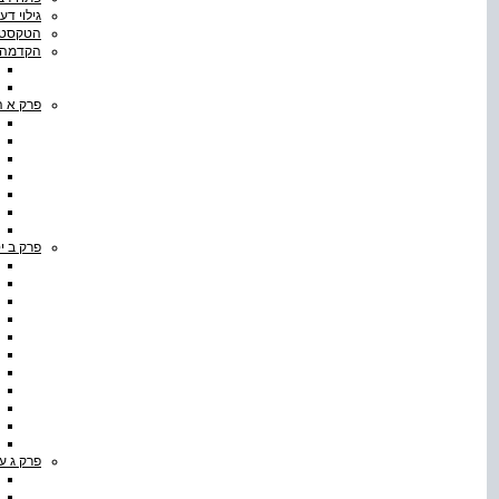
גילוי דע
הטקסטים
הקדמה
פרק א ה
פרק ב י
פרק ג ע