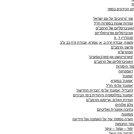
ת
 הנידונים בספר
שני 'נרטיבים' על עם ישראל
עמדות שונות בספרות חז"ל
אוניברסליזם של הרמב"ם
אוניברסליזם ופרטיקולריזם
סנהדרין ד, ה
משנה, עבודה זרה ב, א, וגמרא, עבודה זרה כב ע"ב
פרשני הרמב"ם
המהרש"א
'פארטייטשט און פארבעסערט'
האוניברסליזם של הרמב"ם
סוד היסודות
דוגמטיקה
'אמונה'
'אמונה' במקרא
'אמונה' על פי חז"ל
להבדיל: 'אמונה' על פי 'הברית החדשה'
'אמונה' בפילוסופיה היהודית בימי הביניים
הגדרת האדם: אריסטו והרמב"ם
צלם אלוהים
כתיבה אזוטרית ואליטיזם
מסקנות
הערה נוספת: עוד על האמונה ועל הידיעה
מוד החכמות
יסוד – עמוד – עיקר
'חכמה' מה היא?