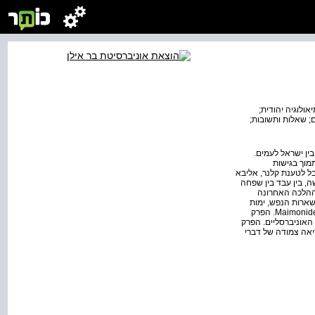
ולוגיה יהודית;
בם; שאלות ותשובות;
ין ישראל לעמים.
מוך בגישות
בל לטענת קלנר, אליבא
שה, בין עבד בין שפחה
וההלכה האחרונה
שארות הנפש, ימות
המשיח, גרים, מהות התורה, ומהותו של עם ישראל), בשונה למשל מספרו של קלנר Maimonides on Judaism and the Jewish People, 1991. הפרק
האוניברסליים. הפרק
יאה צמודה של דברי