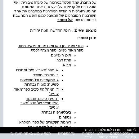
של מחברו, עמד הספר במרכזה של סערה ציבורית, ואף
הוטל חרם על קריאתו. על רקע זה, ראתה המסורת
ההיסטוריוגרפית היהודית המודרנית במחברנו את אחד
הקורבנות המובהקים של המאבק למען חופש המחשבה
ופרסום הדעות.
אל הספר
נושא/נושאים:
,
העת החדשה
,
הגות יהודית
תוכן הספר:
כתבי עזריה מן האדומים מבחר פרקים מתוך
ספר מאור עיניים וספר מצרף לכסף
תוכן העניינים
פתח דבר
מבוא
א. ספר 'מאור עיניים' ומחברו
ב. מסורת ומשבר
ג. חמקמקות ודו־משמעות
כשיטה: סוגיות נבחרות
ד. המחלוקת סביב ספר 'מאור
עיניים'
ה. מעין סיכום: המימד
האקטואלי של ספר 'מאור
עיניים'
ביבליוגרפיה נבחרת
נספחים
רשימת הקיצורים של ספרי המקרא
נוסח ראשון מול נוסח מצונזר
© מטח - המרכז לטכנולוגיה חינוכית
רשות להחזיק בספר ולקרוא בו.
אינדקס הספרים
תקנון הספרייה
על הספרייה
תנאי שימוש באתר והגנה על
נכתבה במקור ממול לעמוד
פרטיות
הסדרי נגישות
עזרה