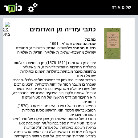
שלום אורח
כתבי עזריה מן האדומים
מחבר:
שנת ההוצאה:
תשנ"א - 1991
מילות מפתח:
פילוסופיה יהודית; פילוסופיה; מחשבת
ישראל; מחשבת-ישראל; תיאולוגיה יהודית; תיאולוגיה
עזריה מן האדומים (1578-1511), מן הדמויות הבולטות
בתולדות התרבות היהודית לדורותיה, חי באיטליה
בתקופת מעבר מובהקת בתולדות העמים ובתולדות
ישראל כאחד.
הציבור היהודי היה נתון אז במשבר פוליטי-כלכלי-חברתי,
שנכרך בו משבר חמור של זהות תרבותית. היבטים רבים
של משברים אלה משתקפים בכתבי עזריה. ספר 'מאור
עיניים', שממנו נלקטו רוב הפרקים המכונסים במבחר זה,
הוא החיבור המודרני הראשון של ההיסטוריוגרפיה
היהודית.
התיאור המפרט של רעידת האדמה בפרארה (1570),
המובא בראש הספר, הוא הראשון מסוגו בתולדות
הספרות העברית.
בסדרה של המסות המלומדות, שהן עיקרו של ספר 'מאור
עיניים', הטיל עזריה ספק בכרונולוגיה המקובלת מאז
בריאת העולם, באמתותן של אגדות חז"ל ובדעות
מקובלות אחרות. בנושאים אלה היה ראשון אנשי המדע
ב'מדעי היהדות' המודרניים. על שום הגישה הביקורתית